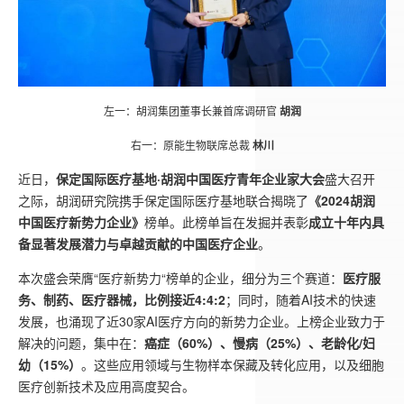
左一：胡润集团董事长兼首席调研官
胡润
右一：原能生物联席总裁
林川
近日，
保定国际医疗基地·胡润中国医疗青年企业家大会
盛大召开
之际，胡润研究院携手保定国际医疗基地联合揭晓了
《2024胡润
中国医疗新势力企业》
榜单。此榜单旨在发掘并表彰
成立十年内具
备显著发展潜力与卓越贡献的中国医疗企业
。
本次盛会荣膺“医疗新势力“榜单的企业，细分为三个赛道：
医疗服
务、制药、医疗器械，比例接近4:4:2
；同时，随着AI技术的快速
发展，也涌现了近30家AI医疗方向的新势力企业。上榜企业致力于
解决的问题，集中在：
癌症（60%）、慢病（25%）、老龄化/妇
幼（15%）
。这些应用领域与生物样本保藏及转化应用，以及细胞
医疗创新技术及应用高度契合。