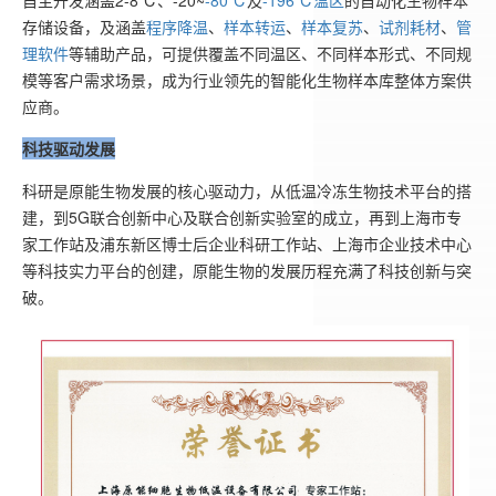
自主开发涵盖2-8℃、-20~
-80℃
及
-196℃温区
的自动化生物样本
存储设备，及涵盖
程序降温
、
样本转运
、
样本复苏
、
试剂耗材
、
管
理软件
等辅助产品，可提供覆盖不同温区、不同样本形式、不同规
模等客户需求场景，成为行业领先的智能化生物样本库整体方案供
应商。
科技驱动发展
科研是原能生物发展的核心驱动力，从低温冷冻生物技术平台的搭
建，到5G联合创新中心及联合创新实验室的成立，再到上海市专
家工作站及浦东新区博士后企业科研工作站、上海市企业技术中心
等科技实力平台的创建，原能生物的发展历程充满了科技创新与突
破。