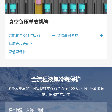
真空负压单支挑管
智能化单支精准吸取
维修高效便捷
精度更高更耐久
深低温保护
全流程液氮冷链保护
避免反复冻融，可实现样本存取全流程-150℃以下闭环液氮保
护，保障样本活性
样本转运、入舱、出舱