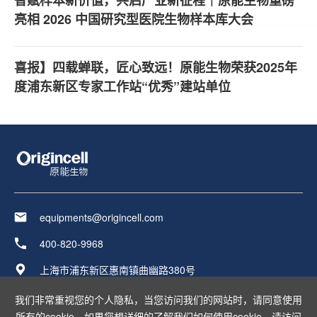
智赋样本新价值，共启产业新征程｜原能生物重磅
亮相 2026 中国研究型医院生物样本库大会
喜报】四载蝉联，匠心致远！原能生物荣获2025年
度浦东新区专家工作站“优秀”建站单位
equipments@origincell.com
400-820-9968
上海市浦东新区惠南镇曲幽路380号
友情链接：
我们非常重视您的个人隐私，当您访问我们的网站时，请同意使用
所有的cookie。如果您想详细的了解我们如何使用cookie，请访问