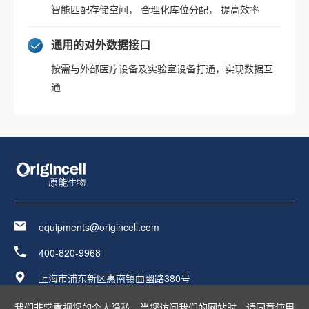
智能匹配存储空间， 合理化库位分配， 提高效率
通用的对外数据接口
按需与外部医疗设备及实验室设备打通，实现数据互
通
equipments@origincell.com
400-820-9968
上海市浦东新区惠南镇曲幽路380号
友情链接：
我们非常重视您的个人隐私，当您访问我们的网站时，请同意使用