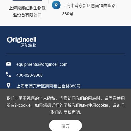
上海市浦东新区惠南镇曲幽路
上海原能细胞生物低
380号
温设备有限公司
equipments@origincell.com
400-820-9968
上海市浦东新区惠南镇曲幽路380号
友情链接：
我们非常重视您的个人隐私，当您访问我们的网站时，请同意使用
所有的cookie。如果您想详细的了解我们如何使用cookie，请访问
我们的
隐私声明
.
上海原能细胞生物低温设备有限公司版权所有
沪ICP备17037023号-2
沪公网安备 31011502020028号
Powered by Yongsy
站长统计
接受
隐私声明