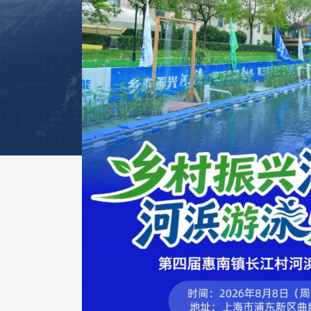
2022.01.12
【喜讯】原能生物获“
博士后科研工作站”授
经上海市博管办和浦东新区人社局批
温设备有限公司（以下简称“原能生物”
士后企业科研工作站”授牌。继原能生
其在自主科技创新及人才队伍建设方
查看详情