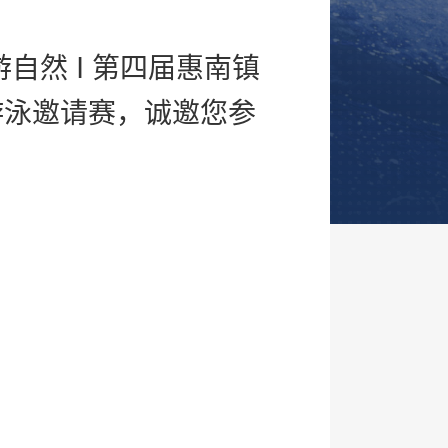
20
游自然 I 第四届惠南镇
原能
游泳邀请赛，诚邀您参
智能
“职
查看详