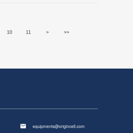
10
11
>
>>
equipments@origincell.com