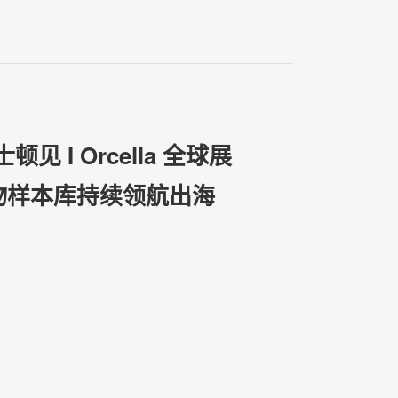
士顿见 I Orcella 全球展
物样本库持续领航出海