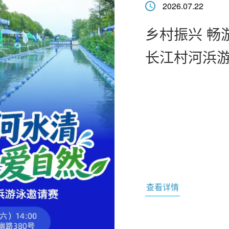
2026.07.22
浦东新区企业
乡村振兴 畅
牌
长江村河浜
加
准，上海原能细胞生物低
）正式获得“浦东新区博
物获批专家工作站后，
面的硬实力进一步增强。
查看详情